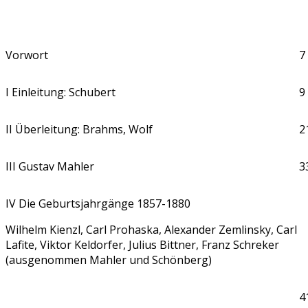
Vorwort
7
I Einleitung: Schubert
9
II Überleitung: Brahms, Wolf
2
III Gustav Mahler
3
IV Die Geburtsjahrgänge 1857-1880
Wilhelm Kienzl, Carl Prohaska, Alexander Zemlinsky, Carl
Lafite, Viktor Keldorfer, Julius Bittner, Franz Schreker
(ausgenommen Mahler und Schönberg)
4