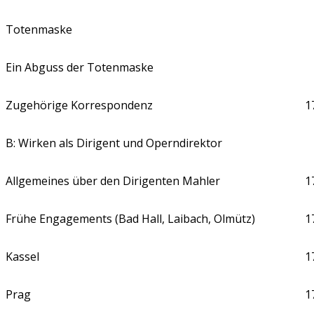
Totenmaske
Ein Abguss der Totenmaske
Zugehörige Korrespondenz
1
B: Wirken als Dirigent und Operndirektor
Allgemeines über den Dirigenten Mahler
1
Frühe Engagements (Bad Hall, Laibach, Olmütz)
1
Kassel
1
Prag
1