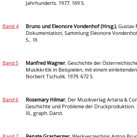
Jahrhunderts. 1977. 169 S.
Band 4
Bruno und Eleonore Vondenhof (Hrsg.)
, Gustav
Dokumentation, Sammlung Eleonore Vondenhoff
S., Ill.
Band 5
Manfred Wagner
, Geschichte der Österreichisch
Musikkritik in Beispielen, mit einem einleitende
Norbert Tschulik. 1979. 672 S.
Band 6
Rosemary Hilmar
, Der Musikverlag Artaria & Co
Geschichte und Probleme der Druckproduktion. 1
Ill., graph. Darst.
Band 7
Renate Grasberger
, Werkverzeichnis Anton Bru