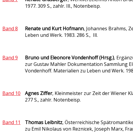
1977. 309 S., zahlr. Ill., Notenbeisp.
Band 8
Renate und Kurt Hofmann
, Johannes Brahms, Ze
Leben und Werk. 1983. 286 S., Ill.
Band 9
Bruno und Eleonore Vondenhoff (Hrsg.)
, Ergän
zur Gustav Mahler Dokumentation Sammlung E
Vondenhoff. Materialien zu Leben und Werk. 198
Band 10
Agnes Ziffer
, Kleinmeister zur Zeit der Wiener Kl
277 S., zahlr. Notenbeisp.
Band 11
Thomas Leibnitz
, Österreichische Spätromantike
zu Emil Nikolaus von Reznicek, Joseph Marx, Fr