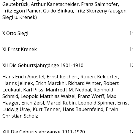
Geutebrück, Arthur Kanetscheider, Franz Salmhofer,
Fritz Egon Pamer, Guido Binkau, Fritz Skorzeny (ausgen.
Siegl u. Krenek)
X Otto Siegl
1
XI Ernst Krenek
1
XII Die Geburtsjahrgänge 1901-1910
1
Hans Erich Apostel, Ernst Reichert, Robert Keldorfer,
Hanns Jelinek, Erich Marckhl, Richard Winter, Robert
Leukauf, Karl Pilss, Manfred J.M. Nedbal, Reinhold
Schmid, Leopold Matthias Walzel, Franz Worff, Max
Haager, Erich Zeisl, Marcel Rubin, Leopold Spinner, Ernst
Ludwig Uray, Kurt Tenner, Hans Bauernfeind, Erwin
Christian Scholz
XIII Die Geburtsjahrgänge 1911-1920
1