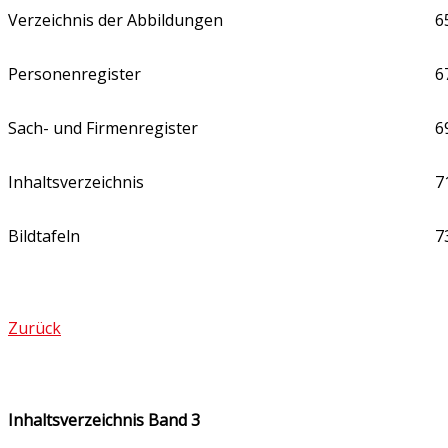
Verzeichnis der Abbildungen
6
Personenregister
6
Sach- und Firmenregister
6
Inhaltsverzeichnis
7
Bildtafeln
7
Zurück
I
nhaltsverzeichnis Band 3