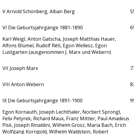
V Arnold Schönberg, Alban Berg
5
VI Die Geburtsjahrgänge 1881-1890
6
Karl Weigl, Anton Gatscha, Joseph Matthias Hauer,
Alfons Blümel, Rudolf Réti, Egon Wellesz, Egon
Lustgarten (ausgenommen J. Marx und Webern)
VII Joseph Marx
7
VIII Anton Webern
8
IX Die Geburtsjahrgänge 1891-1900
9
Egon Kornauth, Joseph Lechthaler, Norbert Sprongl,
Felix Petyrek, Richard Maux, Franz Mittler, Paul Amadeus
Pisk, Joseph Rinaldini, Wilhelm Grosz, Maria Bach, Erich
Wolfgang Korngold, Wilhelm Waldstein, Robert