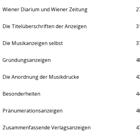
Wiener Diarium und Wiener Zeitung
2
Die Titelüberschriften der Anzeigen
3
Die Musikanzeigen selbst
3
Gründungsanzeigen
4
Die Anordnung der Musikdrucke
4
Besonderheiten
4
Pränumerationsanzeigen
4
Zusammenfassende Verlagsanzeigen
4